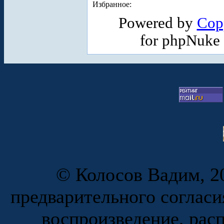
Избранное:
Powered by
Cop
for phpNuke
© Колосов Вадим, 20
предварительного согласи
воспроизведение, рас