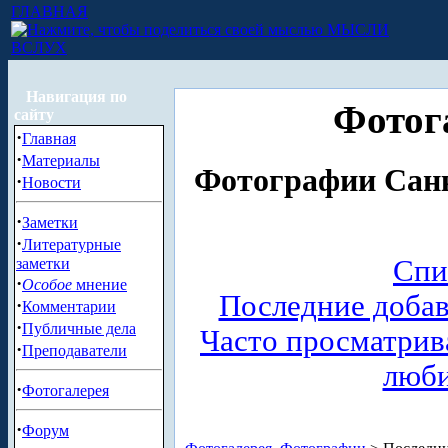
ГЛАВНАЯ
МЫСЛИ
ВСЛУХ
Навигация по
Фотог
сайту
·
Главная
·
Материалы
Фотографии Санк
·
Новости
·
Заметки
·
Литературные
Спи
заметки
·
Особое
мнение
Последние доба
·
Комментарии
·
Публичные дела
Часто просматри
·
Преподаватели
люб
·
Фотогалерея
·
Форум