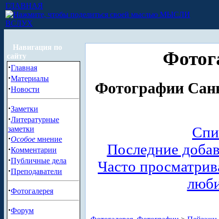
ГЛАВНАЯ
МЫСЛИ
ВСЛУХ
Навигация по
Фотог
сайту
·
Главная
·
Материалы
Фотографии Санк
·
Новости
·
Заметки
·
Литературные
Спи
заметки
·
Особое
мнение
Последние доба
·
Комментарии
·
Публичные дела
Часто просматри
·
Преподаватели
люб
·
Фотогалерея
·
Форум