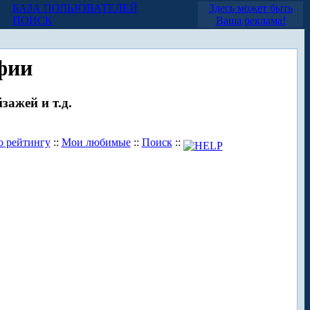
БАЗА ПОЛЬЗОВАТЕЛЕЙ
Здесь может быть
ПОИСК
Ваша реклама!
фии
зажей и т.д.
о рейтингу
::
Мои любимые
::
Поиск
::