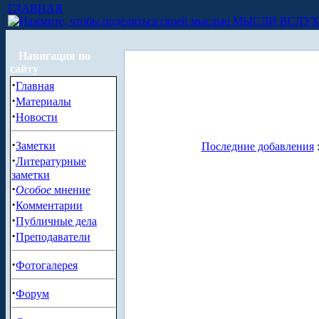
ГЛАВНАЯ
МЫСЛИ ВСЛУ
Навигация по
сайту
·
Главная
·
Материалы
·
Новости
·
Заметки
Последние добавления
·
Литературные
заметки
·
Особое
мнение
·
Комментарии
·
Публичные дела
·
Преподаватели
·
Фотогалерея
·
Форум