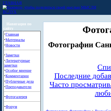
ГЛАВНАЯ
МЫСЛИ
ВСЛУХ
Навигация по
Фотог
сайту
·
Главная
·
Материалы
Фотографии Санк
·
Новости
·
Заметки
·
Литературные
Спи
заметки
·
Особое
мнение
Последние доба
·
Комментарии
·
Публичные дела
Часто просматри
·
Преподаватели
люб
·
Фотогалерея
·
Форум