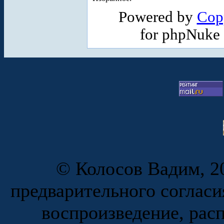
Powered by
Cop
for phpNuke
© Колосов Вадим, 20
предварительного согласи
воспроизведение, рас