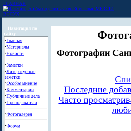
ГЛАВНАЯ
МЫСЛИ
ВСЛУХ
Навигация по
Фотог
сайту
·
Главная
·
Материалы
Фотографии Санк
·
Новости
·
Заметки
·
Литературные
Спи
заметки
·
Особое
мнение
Последние доба
·
Комментарии
·
Публичные дела
Часто просматри
·
Преподаватели
люб
·
Фотогалерея
·
Форум