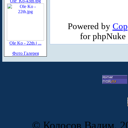
Ole_Ko-43th.jpg
Powered by
Cop
for phpNuke
Ole Ko - 22th.j ...
Фото Галерея
© Колосов Вадим, 20