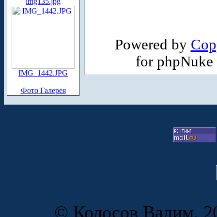
img135.jpg
Powered by
Cop
for phpNuke
IMG_1442.JPG
Фото Галерея
© Колосов Вадим, 20