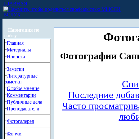
ГЛАВНАЯ
МЫСЛИ
ВСЛУХ
Навигация по
Фотог
сайту
·
Главная
·
Материалы
Фотографии Санк
·
Новости
·
Заметки
·
Литературные
Спи
заметки
·
Особое
мнение
Последние доба
·
Комментарии
·
Публичные дела
Часто просматри
·
Преподаватели
люб
·
Фотогалерея
·
Форум