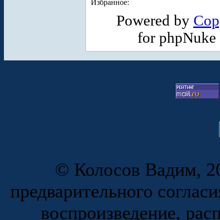
Избранное:
Powered by
Cop
for phpNuke
© Колосов Вадим, 20
предварительного согласи
воспроизведение, рас