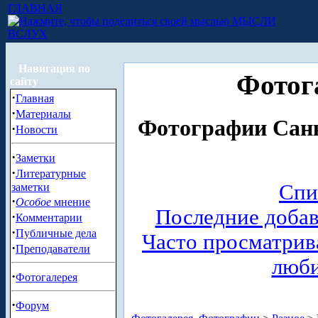
ГЛАВНАЯ
МЫСЛИ
ВСЛУХ
Навигация по
Фотог
сайту
·
Главная
·
Материалы
Фотографии Санк
·
Новости
·
Заметки
·
Литературные
Спи
заметки
·
Особое
мнение
Последние доба
·
Комментарии
·
Публичные дела
Часто просматри
·
Преподаватели
люб
·
Фотогалерея
·
Форум