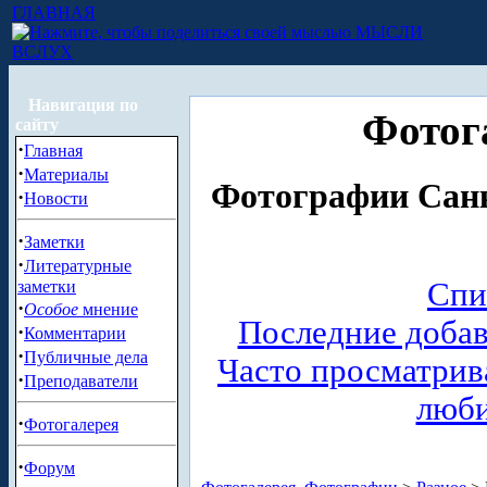
ГЛАВНАЯ
МЫСЛИ
ВСЛУХ
Навигация по
Фотог
сайту
·
Главная
·
Материалы
Фотографии Санк
·
Новости
·
Заметки
·
Литературные
Спи
заметки
·
Особое
мнение
Последние доба
·
Комментарии
·
Публичные дела
Часто просматри
·
Преподаватели
люб
·
Фотогалерея
·
Форум