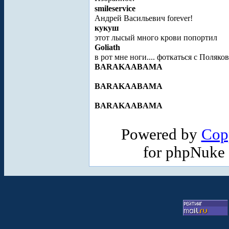
smileservice
Андрей Васильевич forever!
кукуш
этот лысый много крови попортил
Goliath
в рот мне ноги.... фоткаться с Поляк
BARAKAABAMA
BARAKAABAMA
BARAKAABAMA
Powered by
Cop
for phpNuke