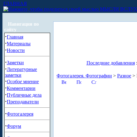
ГЛАВНАЯ
МЫСЛИ ВСЛУ
Навигация по
сайту
·
Главная
·
Материалы
·
Новости
·
Заметки
Последние добавления
·
Литературные
заметки
Фотогалерея. Фотографии
>
Разное
> 
·
Особое
мнение
·
Комментарии
·
Публичные дела
·
Преподаватели
·
Фотогалерея
·
Форум