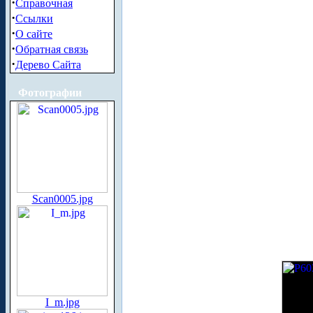
·
Справочная
·
Ссылки
·
О сайте
·
Обратная связь
·
Дерево Сайта
Фотографии
Scan0005.jpg
I_m.jpg