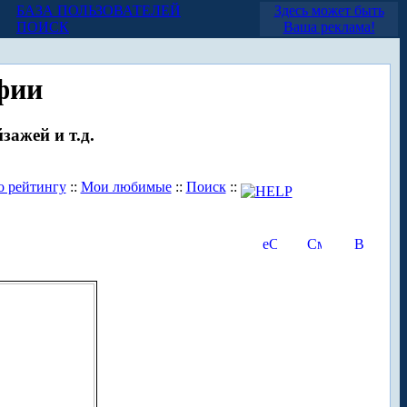
БАЗА ПОЛЬЗОВАТЕЛЕЙ
Здесь может быть
ПОИСК
Ваша реклама!
фии
зажей и т.д.
о рейтингу
::
Мои любимые
::
Поиск
::