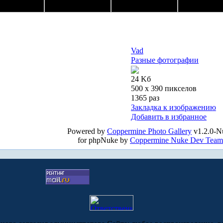
Vad
Разные фотографии
24 Kб
500 x 390 пикселов
1365 раз
Закладка к изображению
Добавить в избранное
Powered by
Coppermine Photo Gallery
v1.2.0-N
for phpNuke by
Coppermine Nuke Dev Team