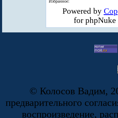
Избранное:
Powered by
Cop
for phpNuke
© Колосов Вадим, 20
предварительного согласи
воспроизведение, рас