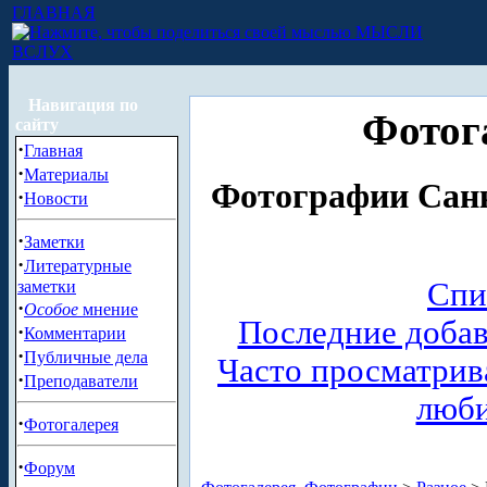
ГЛАВНАЯ
МЫСЛИ
ВСЛУХ
Навигация по
Фотог
сайту
·
Главная
·
Материалы
Фотографии Санк
·
Новости
·
Заметки
·
Литературные
Спи
заметки
·
Особое
мнение
Последние доба
·
Комментарии
·
Публичные дела
Часто просматри
·
Преподаватели
люб
·
Фотогалерея
·
Форум