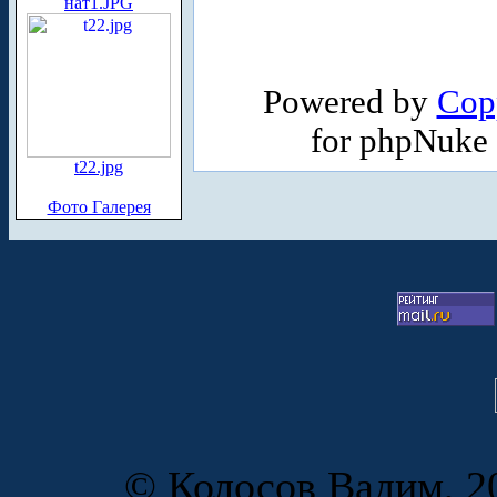
нат1.JPG
Powered by
Cop
for phpNuke
t22.jpg
Фото Галерея
© Колосов Вадим, 20