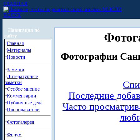
ГЛАВНАЯ
МЫСЛИ
ВСЛУХ
Навигация по
Фотог
сайту
·
Главная
·
Материалы
Фотографии Санк
·
Новости
·
Заметки
·
Литературные
Спи
заметки
·
Особое
мнение
Последние доба
·
Комментарии
·
Публичные дела
Часто просматри
·
Преподаватели
люб
·
Фотогалерея
·
Форум