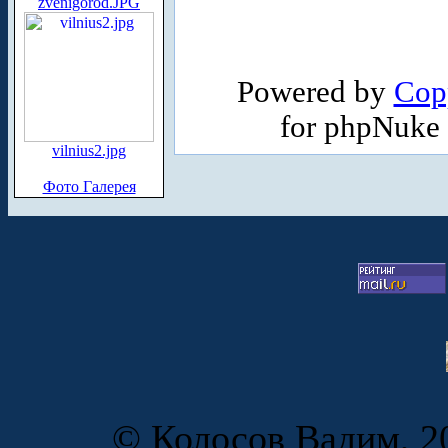
zvenigorod.JPG
Powered by
Cop
for phpNuke
vilnius2.jpg
Фото Галерея
© Колосов Вадим, 20