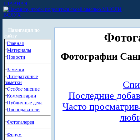
ГЛАВНАЯ
МЫСЛИ
ВСЛУХ
Навигация по
Фотог
сайту
·
Главная
·
Материалы
Фотографии Санк
·
Новости
·
Заметки
·
Литературные
Спи
заметки
·
Особое
мнение
Последние доба
·
Комментарии
·
Публичные дела
Часто просматри
·
Преподаватели
люб
·
Фотогалерея
·
Форум