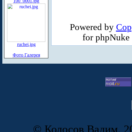
100_0001.jpg
Powered by
Cop
for phpNuke
ruchei.jpg
Фото Галерея
© Колосов Вадим, 20