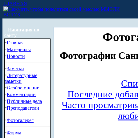
ГЛАВНАЯ
МЫСЛИ
ВСЛУХ
Навигация по
Фотог
сайту
·
Главная
·
Материалы
Фотографии Санк
·
Новости
·
Заметки
·
Литературные
Спи
заметки
·
Особое
мнение
Последние доба
·
Комментарии
·
Публичные дела
Часто просматри
·
Преподаватели
люб
·
Фотогалерея
·
Форум