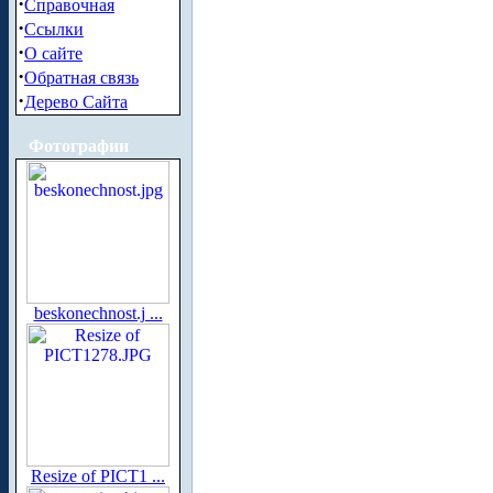
·
Справочная
·
Ссылки
·
О сайте
·
Обратная связь
·
Дерево Сайта
Фотографии
beskonechnost.j ...
Resize of PICT1 ...