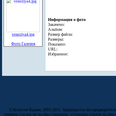
Информация о фото
Закачено:
Альбом:
veneziya4.jpg
Размер файла:
Размеры:
Фото Галерея
Показано:
URL:
Избранное:
© Колосов Вадим, 2001-2011. Запрещается без предварител
прямых ссылок не на php-страницы, установка ссылок на php