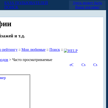
БАЗА ПОЛЬЗОВАТЕЛЕЙ
Здесь может быть
ПОИСК
Ваша реклама!
фии
зажей и т.д.
о рейтингу
::
Мои любимые
::
Поиск
::
родов
> Часто просматриваемые