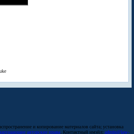
uke
аспространение и копирование материалов сайта; установка
нарушающие авторские права
. Контактный имэйл:
admin@law-