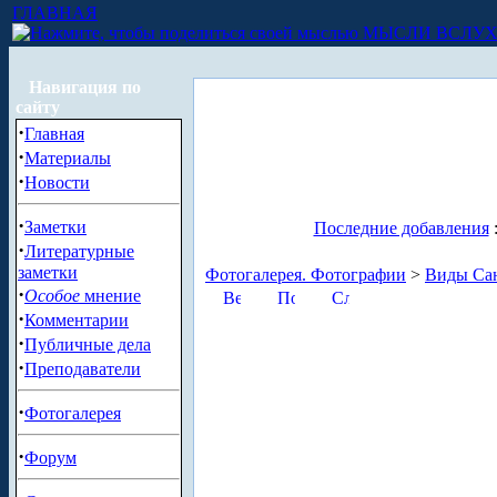
ГЛАВНАЯ
МЫСЛИ ВСЛУ
Навигация по
сайту
·
Главная
·
Материалы
·
Новости
·
Заметки
Последние добавления
·
Литературные
заметки
Фотогалерея. Фотографии
>
Виды Сан
·
Особое
мнение
·
Комментарии
·
Публичные дела
·
Преподаватели
·
Фотогалерея
·
Форум