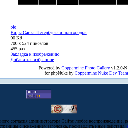
ole
Виды Санкт-Петербурга и пригородов
90 Kб
700 x 524 пикселов
455 раз
Закладка к изображению
Добавить в избранное
Powered by
Coppermine Photo Gallery
v1.2.0-N
for phpNuke by
Coppermine Nuke Dev Team
ьного согласия администратора Сайта: любое воспроизведение, р
-страницы с искажением заголовка, производить иные действия,