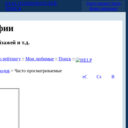
БАЗА ПОЛЬЗОВАТЕЛЕЙ
Здесь может быть
ПОИСК
Ваша реклама!
фии
зажей и т.д.
о рейтингу
::
Мои любимые
::
Поиск
::
родов
> Часто просматриваемые