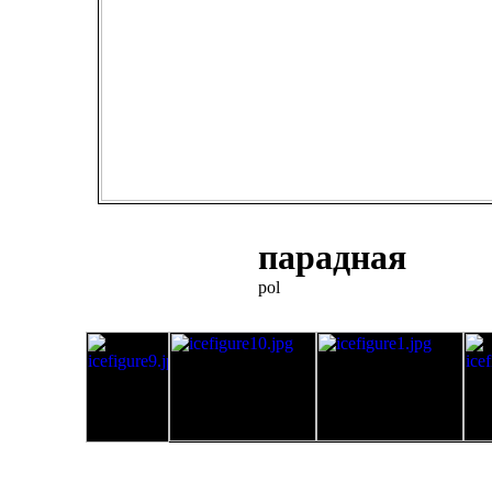
парадная
pol