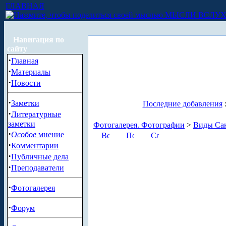
ГЛАВНАЯ
МЫСЛИ ВСЛУ
Навигация по
сайту
·
Главная
·
Материалы
·
Новости
·
Заметки
Последние добавления
·
Литературные
заметки
Фотогалерея. Фотографии
>
Виды Сан
·
Особое
мнение
·
Комментарии
·
Публичные дела
·
Преподаватели
·
Фотогалерея
·
Форум