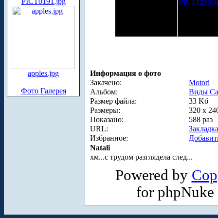
PICT0191.jpg
Информация о фото
apples.jpg
Закачено:
Motori
Фото Галерея
Альбом:
Виды Са
Размер файла:
33 Kб
Размеры:
320 x 24
Показано:
588 раз
URL:
Закладк
Избранное:
Добавит
Natali
хм...с трудом разглядела след...
Powered by
Cop
for phpNuke