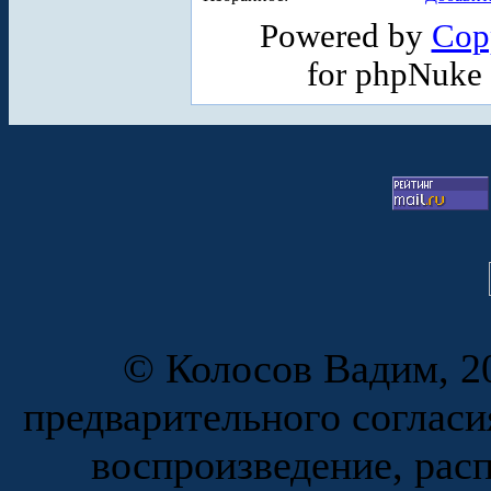
Powered by
Cop
for phpNuke
© Колосов Вадим, 20
предварительного согласи
воспроизведение, рас