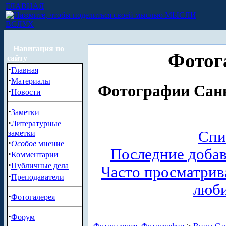
ГЛАВНАЯ
МЫСЛИ
ВСЛУХ
Навигация по
Фотог
сайту
·
Главная
·
Материалы
Фотографии Санк
·
Новости
·
Заметки
·
Литературные
Спи
заметки
·
Особое
мнение
Последние доба
·
Комментарии
·
Публичные дела
Часто просматри
·
Преподаватели
люб
·
Фотогалерея
·
Форум