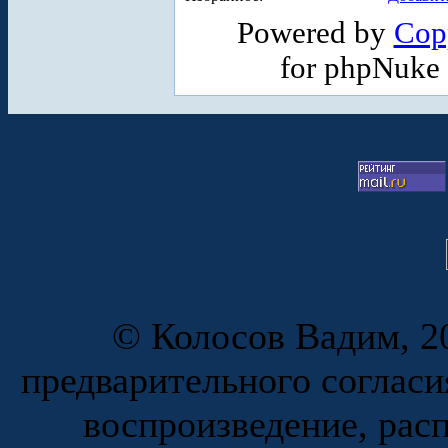
Powered by
Cop
for phpNuke
© Колосов Вадим, 20
предварительного согласи
воспроизведение, рас