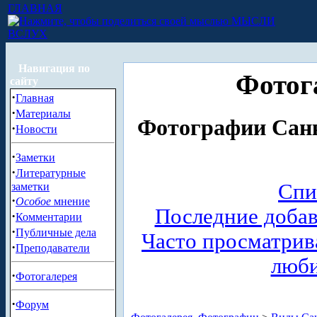
ГЛАВНАЯ
МЫСЛИ
ВСЛУХ
Навигация по
Фотог
сайту
·
Главная
·
Материалы
Фотографии Санк
·
Новости
·
Заметки
·
Литературные
Спи
заметки
·
Особое
мнение
Последние доба
·
Комментарии
·
Публичные дела
Часто просматри
·
Преподаватели
люб
·
Фотогалерея
·
Форум