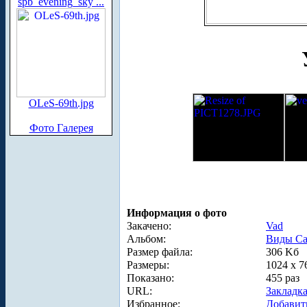
spb_evening_sky ...
OLeS-69th.jpg
Фото Галерея
Информация о фото
Закачено:
Vad
Альбом:
Виды Са
Размер файла:
306 Kб
Размеры:
1024 x 7
Показано:
455 раз
URL:
Закладк
Избранное:
Добавит