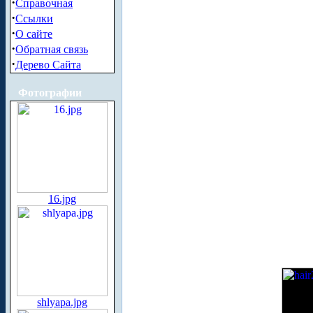
·
Справочная
·
Ссылки
·
О сайте
·
Обратная связь
·
Дерево Сайта
Фотографии
16.jpg
shlyapa.jpg