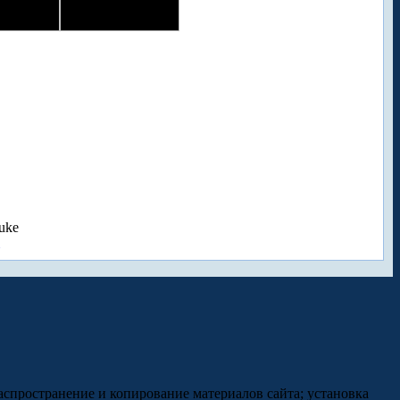
uke
аспространение и копирование материалов сайта; установка