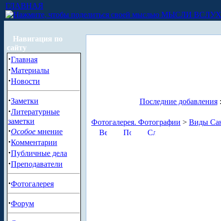
ГЛАВНАЯ
МЫСЛИ ВСЛУ
Навигация по
сайту
·
Главная
·
Материалы
·
Новости
·
Заметки
Последние добавления
·
Литературные
заметки
Фотогалерея. Фотографии
>
Виды Сан
·
Особое
мнение
·
Комментарии
·
Публичные дела
·
Преподаватели
·
Фотогалерея
·
Форум