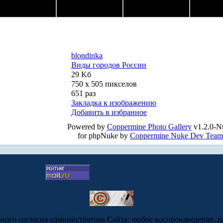
blondinka
Виды городов России
29 Kб
750 x 505 пикселов
651 раз
Закладка к изображению
Добавить в избранное
Powered by
Coppermine Photo Gallery
v1.2.0-N
for phpNuke by
Coppermine Nuke Dev Team
ьного согласия администратора Сайта: любое воспроизведение, р