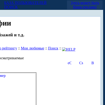
БАЗА ПОЛЬЗОВАТЕЛЕЙ
Здесь может быть
ПОИСК
Ваша реклама!
фии
зажей и т.д.
о рейтингу
::
Мои любимые
::
Поиск
::
осматриваемые