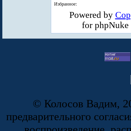
Избранное:
Powered by
Cop
for phpNuke
© Колосов Вадим, 20
предварительного согласи
воспроизведение, рас