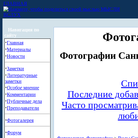
ГЛАВНАЯ
МЫСЛИ
ВСЛУХ
Навигация по
Фотог
сайту
·
Главная
·
Материалы
Фотографии Санк
·
Новости
·
Заметки
·
Литературные
Спи
заметки
·
Особое
мнение
Последние доба
·
Комментарии
·
Публичные дела
Часто просматри
·
Преподаватели
люб
·
Фотогалерея
·
Форум