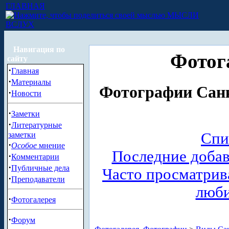
ГЛАВНАЯ
МЫСЛИ
ВСЛУХ
Навигация по
Фотог
сайту
·
Главная
·
Материалы
Фотографии Санк
·
Новости
·
Заметки
·
Литературные
Спи
заметки
·
Особое
мнение
Последние доба
·
Комментарии
·
Публичные дела
Часто просматри
·
Преподаватели
люб
·
Фотогалерея
·
Форум