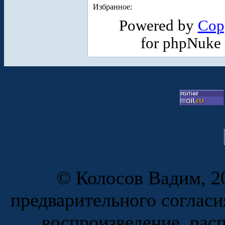
Избранное:
Powered by
Cop
for phpNuke
© Колосов Вадим, 20
предварительного согласи
воспроизведение, рас