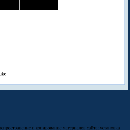
uke
аспространение и копирование материалов сайта; установка