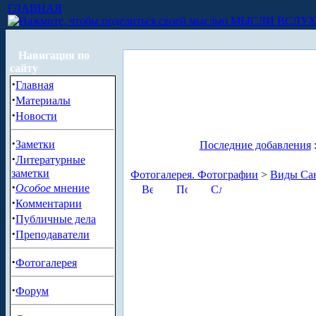
ГЛАВНАЯ
МЫСЛИ ВСЛУ
Навигация по
сайту
·
Главная
·
Материалы
·
Новости
·
Заметки
Последние добавления
·
Литературные
заметки
Фотогалерея. Фотографии
>
Виды Сан
·
Особое
мнение
·
Комментарии
·
Публичные дела
·
Преподаватели
·
Фотогалерея
·
Форум