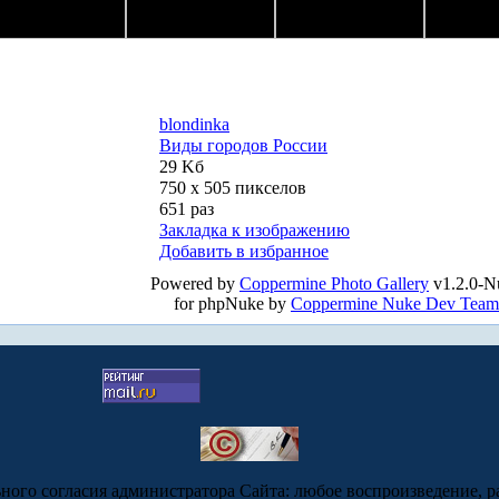
blondinka
Виды городов России
29 Kб
750 x 505 пикселов
651 раз
Закладка к изображению
Добавить в избранное
Powered by
Coppermine Photo Gallery
v1.2.0-N
for phpNuke by
Coppermine Nuke Dev Team
ьного согласия администратора Сайта: любое воспроизведение, р