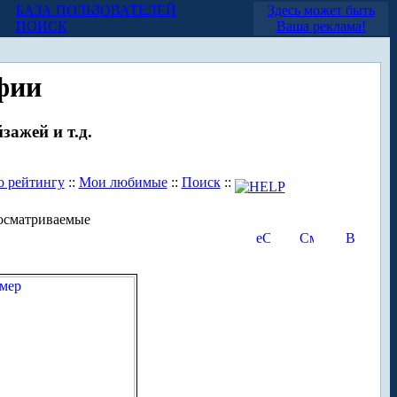
БАЗА ПОЛЬЗОВАТЕЛЕЙ
Здесь может быть
ПОИСК
Ваша реклама!
фии
зажей и т.д.
о рейтингу
::
Мои любимые
::
Поиск
::
осматриваемые