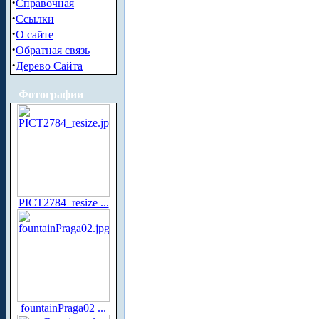
·
Справочная
·
Ссылки
·
О сайте
·
Обратная связь
·
Дерево Сайта
Фотографии
PICT2784_resize ...
fountainPraga02 ...