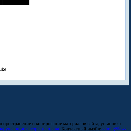
uke
аспространение и копирование материалов сайта; установка
нарушающие авторские права
. Контактный имэйл:
admin@law-