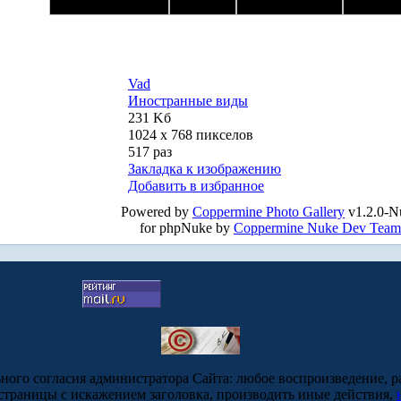
Vad
Иностранные виды
231 Kб
1024 x 768 пикселов
517 раз
Закладка к изображению
Добавить в избранное
Powered by
Coppermine Photo Gallery
v1.2.0-N
for phpNuke by
Coppermine Nuke Dev Team
ьного согласия администратора Сайта: любое воспроизведение, р
-страницы с искажением заголовка, производить иные действия,