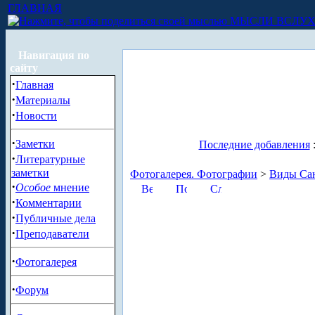
ГЛАВНАЯ
МЫСЛИ ВСЛУ
Навигация по
сайту
·
Главная
·
Материалы
·
Новости
·
Заметки
Последние добавления
·
Литературные
заметки
Фотогалерея. Фотографии
>
Виды Сан
·
Особое
мнение
·
Комментарии
·
Публичные дела
·
Преподаватели
·
Фотогалерея
·
Форум