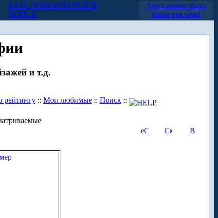
БАЗА ПОЛЬЗОВАТЕЛЕЙ
Здесь может быть
ПОИСК
Ваша реклама!
фии
зажей и т.д.
о рейтингу
::
Мои любимые
::
Поиск
::
матриваемые