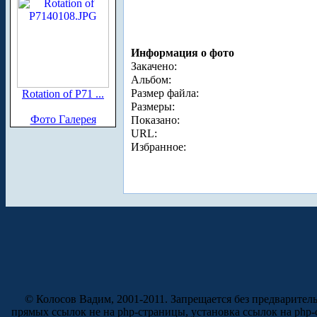
Информация о фото
Закачено:
Альбом:
Размер файла:
Rotation of P71 ...
Размеры:
Фото Галерея
Показано:
URL:
Избранное:
© Колосов Вадим, 2001-2011. Запрещается без предварител
прямых ссылок не на php-страницы, установка ссылок на php