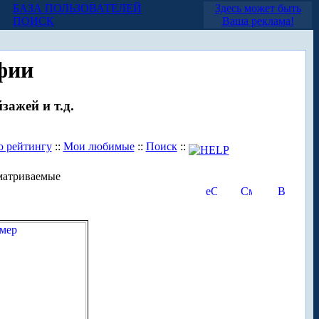
БАЗА ПОЛЬЗОВАТЕЛЕЙ
Здесь может быть
ПОИСК
Ваша реклама!
фии
зажей и т.д.
о рейтингу
::
Мои любимые
::
Поиск
::
матриваемые