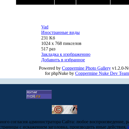
Vad
Иностранные виды
231 Kб
1024 x 768 пикселов
517 раз
Закладка к изображению
Добавить в избранное
Powered by
Coppermine Photo Gallery
v1.2.0-N
for phpNuke by
Coppermine Nuke Dev Team
ьного согласия администратора Сайта: любое воспроизведение, р
-страницы с искажением заголовка, производить иные действия,