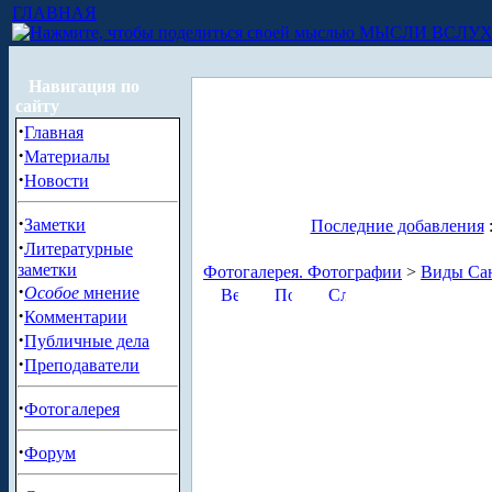
ГЛАВНАЯ
МЫСЛИ ВСЛУ
Навигация по
сайту
·
Главная
·
Материалы
·
Новости
·
Заметки
Последние добавления
·
Литературные
заметки
Фотогалерея. Фотографии
>
Виды Сан
·
Особое
мнение
·
Комментарии
·
Публичные дела
·
Преподаватели
·
Фотогалерея
·
Форум