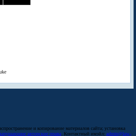
uke
аспространение и копирование материалов сайта; установка
нарушающие авторские права
. Контактный имэйл:
admin@law-