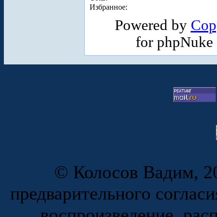
Избранное:
Powered by
Cop
for phpNuke
© Колосов Вадим, 20
предварительного согласи
воспроизведение, рас