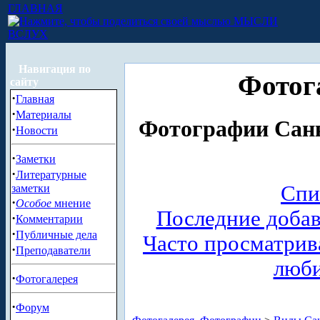
ГЛАВНАЯ
МЫСЛИ
ВСЛУХ
Навигация по
Фотог
сайту
·
Главная
·
Материалы
Фотографии Санк
·
Новости
·
Заметки
·
Литературные
Спи
заметки
·
Особое
мнение
Последние доба
·
Комментарии
·
Публичные дела
Часто просматри
·
Преподаватели
люб
·
Фотогалерея
·
Форум