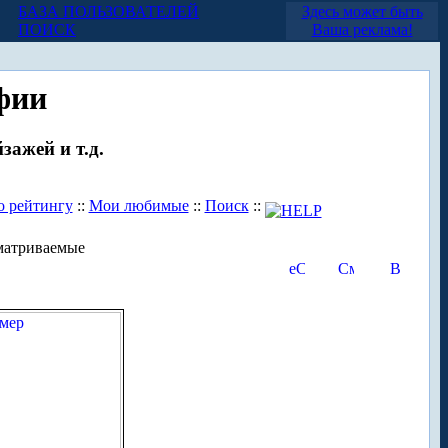
БАЗА ПОЛЬЗОВАТЕЛЕЙ
Здесь может быть
ПОИСК
Ваша реклама!
фии
зажей и т.д.
о рейтингу
::
Мои любимые
::
Поиск
::
матриваемые