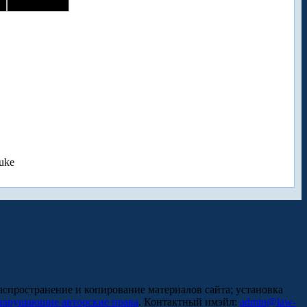
uke
аспространение и копирование материалов сайта; установка
нарушающие авторские права
. Контактный имэйл:
admin@law-