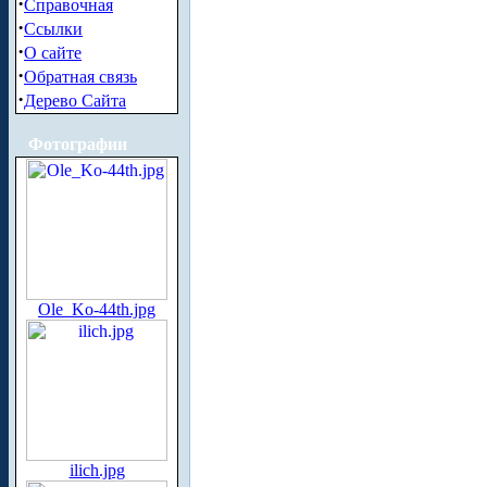
·
Справочная
·
Ссылки
·
О сайте
·
Обратная связь
·
Дерево Сайта
Фотографии
Ole_Ko-44th.jpg
ilich.jpg