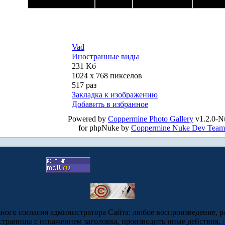
Vad
Иностранные виды
231 Kб
1024 x 768 пикселов
517 раз
Закладка к изображению
Добавить в избранное
Powered by
Coppermine Photo Gallery
v1.2.0-N
for phpNuke by
Coppermine Nuke Dev Team
ьного согласия администратора Сайта: любое воспроизведение, р
-страницы с искажением заголовка, производить иные действия,