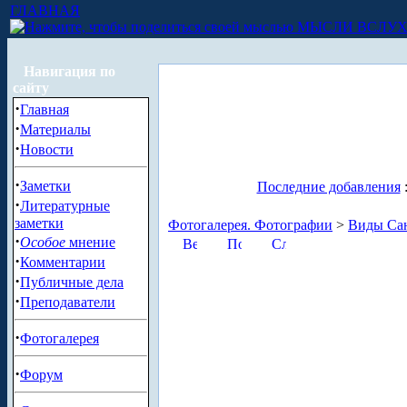
ГЛАВНАЯ
МЫСЛИ ВСЛУ
Навигация по
сайту
·
Главная
·
Материалы
·
Новости
·
Заметки
Последние добавления
·
Литературные
заметки
Фотогалерея. Фотографии
>
Виды Сан
·
Особое
мнение
·
Комментарии
·
Публичные дела
·
Преподаватели
·
Фотогалерея
·
Форум