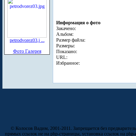
Информация о фото
Закачено:
Альбом:
Размер файла:
petrodvorez03.j ...
Размеры:
Фото Галерея
Показано:
URL:
Избранное:
© Колосов Вадим, 2001-2011. Запрещается без предварител
прямых ссылок не на php-страницы, установка ссылок на php