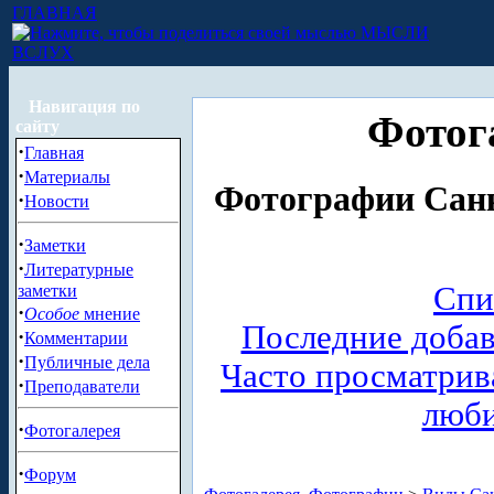
ГЛАВНАЯ
МЫСЛИ
ВСЛУХ
Навигация по
Фотог
сайту
·
Главная
·
Материалы
Фотографии Санк
·
Новости
·
Заметки
·
Литературные
Спи
заметки
·
Особое
мнение
Последние доба
·
Комментарии
·
Публичные дела
Часто просматри
·
Преподаватели
люб
·
Фотогалерея
·
Форум