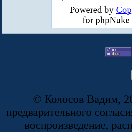
Powered by
Cop
for phpNuke
© Колосов Вадим, 20
предварительного согласи
воспроизведение, рас