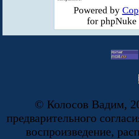
Powered by
Cop
for phpNuke
© Колосов Вадим, 20
предварительного согласи
воспроизведение, рас