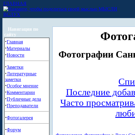
ГЛАВНАЯ
МЫСЛИ
ВСЛУХ
Навигация по
Фотог
сайту
·
Главная
·
Материалы
Фотографии Санк
·
Новости
·
Заметки
·
Литературные
Спи
заметки
·
Особое
мнение
Последние доба
·
Комментарии
·
Публичные дела
Часто просматри
·
Преподаватели
люб
·
Фотогалерея
·
Форум