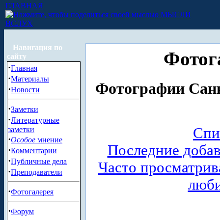
ГЛАВНАЯ
МЫСЛИ
ВСЛУХ
Навигация по
Фотог
сайту
·
Главная
·
Материалы
Фотографии Санк
·
Новости
·
Заметки
·
Литературные
Спи
заметки
·
Особое
мнение
Последние доба
·
Комментарии
·
Публичные дела
Часто просматри
·
Преподаватели
люб
·
Фотогалерея
·
Форум