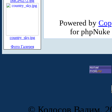
IMGP0272.jpg
Powered by
Cop
for phpNuke
country_sky.jpg
Фото Галерея
© Колосов Вадим, 20