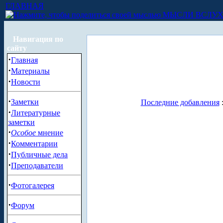
ГЛАВНАЯ
МЫСЛИ ВСЛУ
Навигация по
сайту
·
Главная
·
Материалы
·
Новости
·
Заметки
Последние добавления
·
Литературные
заметки
·
Особое
мнение
·
Комментарии
·
Публичные дела
·
Преподаватели
·
Фотогалерея
·
Форум