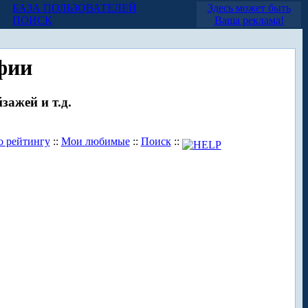
БАЗА ПОЛЬЗОВАТЕЛЕЙ
Здесь может быть
ПОИСК
Ваша реклама!
фии
зажей и т.д.
о рейтингу
::
Мои любимые
::
Поиск
::