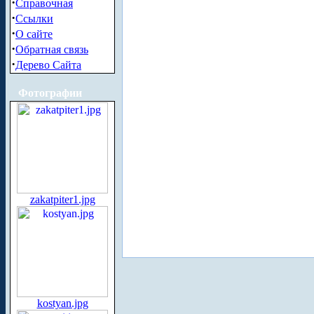
·
Справочная
·
Ссылки
·
О сайте
·
Обратная связь
·
Дерево Сайта
Фотографии
zakatpiter1.jpg
kostyan.jpg