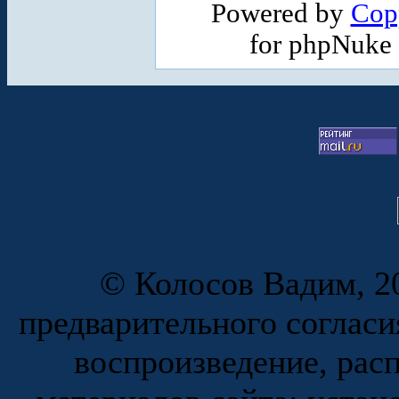
Powered by
Cop
for phpNuke
© Колосов Вадим, 20
предварительного согласи
воспроизведение, рас