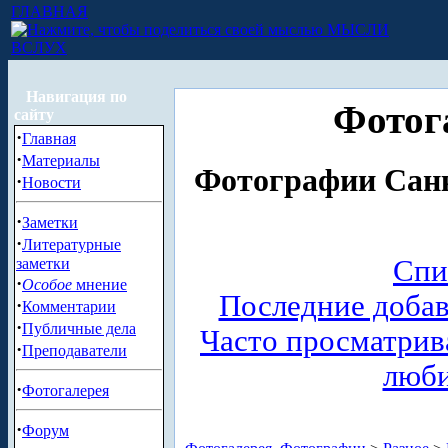
ГЛАВНАЯ
МЫСЛИ
ВСЛУХ
Навигация по
Фотог
сайту
·
Главная
·
Материалы
Фотографии Санк
·
Новости
·
Заметки
·
Литературные
Спи
заметки
·
Особое
мнение
Последние доба
·
Комментарии
·
Публичные дела
Часто просматри
·
Преподаватели
люб
·
Фотогалерея
·
Форум