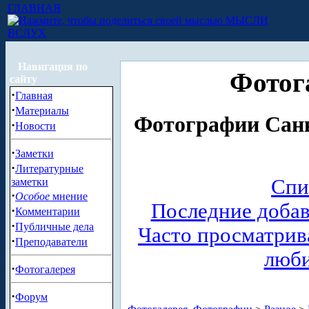
ГЛАВНАЯ
МЫСЛИ
ВСЛУХ
Навигация по
Фотог
сайту
·
Главная
·
Материалы
Фотографии Санк
·
Новости
·
Заметки
·
Литературные
Спи
заметки
·
Особое
мнение
Последние доба
·
Комментарии
·
Публичные дела
Часто просматри
·
Преподаватели
люб
·
Фотогалерея
·
Форум