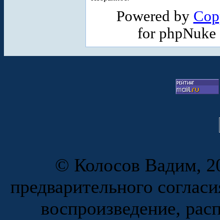
Powered by
Cop
for phpNuke
© Колосов Вадим, 20
предварительного согласи
воспроизведение, рас