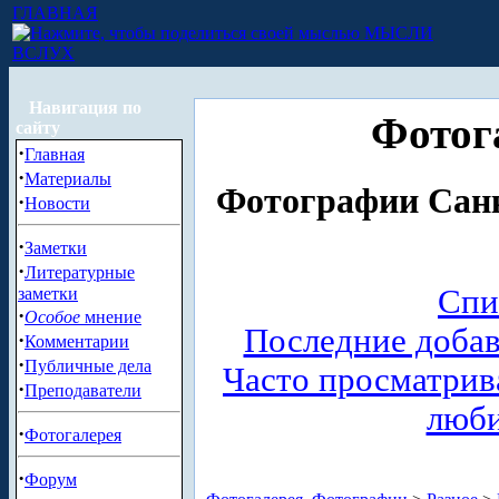
ГЛАВНАЯ
МЫСЛИ
ВСЛУХ
Навигация по
Фотог
сайту
·
Главная
·
Материалы
Фотографии Санк
·
Новости
·
Заметки
·
Литературные
Спи
заметки
·
Особое
мнение
Последние доба
·
Комментарии
·
Публичные дела
Часто просматри
·
Преподаватели
люб
·
Фотогалерея
·
Форум