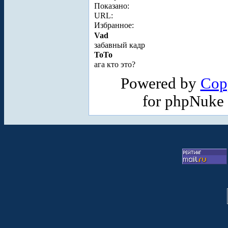
Показано:
URL:
Избранное:
Vad
забавный кадр
ToTo
ага кто это?
Powered by
Cop
for phpNuke