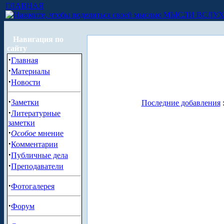
ГЛАВНАЯ
МЫСЛИ ВСЛУ
Навигация по
сайту
·
Главная
·
Материалы
·
Новости
·
Заметки
Последние добавления
·
Литературные
заметки
·
Особое
мнение
·
Комментарии
·
Публичные дела
·
Преподаватели
·
Фотогалерея
·
Форум