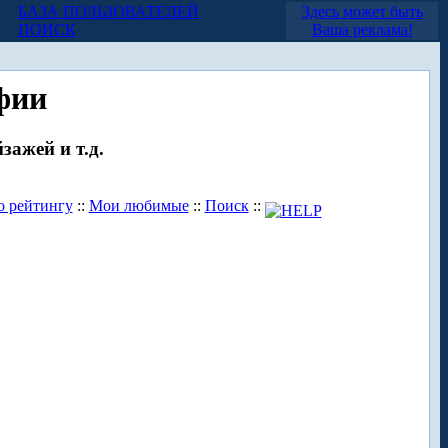
БАЗА ПОЛЬЗОВАТЕЛЕЙ
Здесь может быть
ПОИСК
Ваша реклама!
фии
зажей и т.д.
о рейтингу
::
Мои любимые
::
Поиск
::