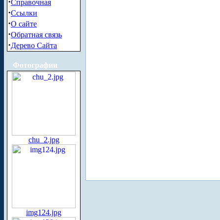
·
Справочная
·
Ссылки
·
О сайте
·
Обратная связь
·
Дерево Сайта
Фотографии
chu_2.jpg
img124.jpg