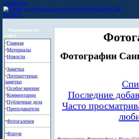
ГЛАВНАЯ
МЫСЛИ
ВСЛУХ
Навигация по
Фотог
сайту
·
Главная
·
Материалы
Фотографии Санк
·
Новости
·
Заметки
·
Литературные
Спи
заметки
·
Особое
мнение
Последние доба
·
Комментарии
·
Публичные дела
Часто просматри
·
Преподаватели
люб
·
Фотогалерея
·
Форум