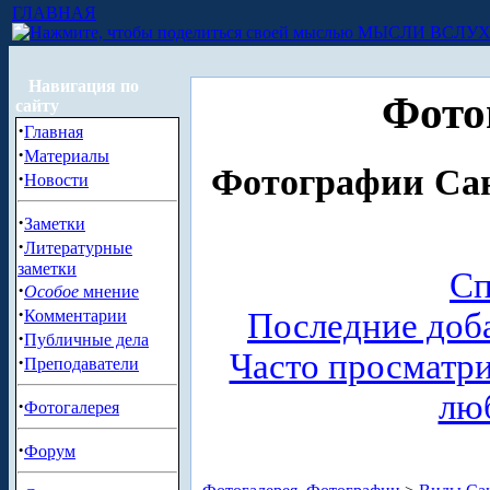
ГЛАВНАЯ
МЫСЛИ ВСЛУ
Навигация по
Фото
сайту
·
Главная
·
Материалы
Фотографии Сан
·
Новости
·
Заметки
·
Литературные
заметки
Сп
·
Особое
мнение
·
Комментарии
Последние доб
·
Публичные дела
Часто просматр
·
Преподаватели
лю
·
Фотогалерея
·
Форум