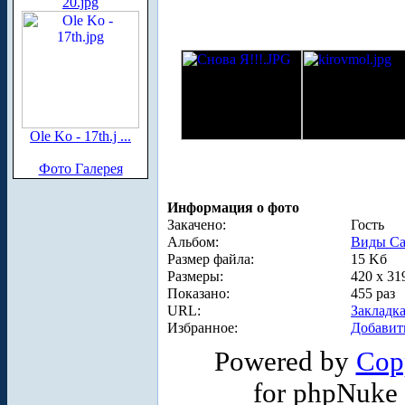
20.jpg
Ole Ko - 17th.j ...
Фото Галерея
Информация о фото
Закачено:
Гость
Альбом:
Виды Са
Размер файла:
15 Kб
Размеры:
420 x 31
Показано:
455 раз
URL:
Закладк
Избранное:
Добавит
Powered by
Cop
for phpNuke