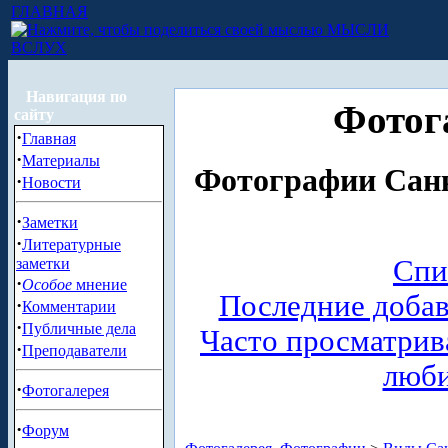
ГЛАВНАЯ
МЫСЛИ
ВСЛУХ
Навигация по
Фотог
сайту
·
Главная
·
Материалы
Фотографии Санк
·
Новости
·
Заметки
·
Литературные
Спи
заметки
·
Особое
мнение
Последние доба
·
Комментарии
·
Публичные дела
Часто просматри
·
Преподаватели
люб
·
Фотогалерея
·
Форум