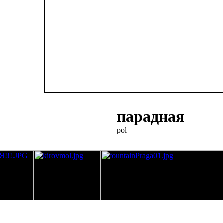
парадная
pol