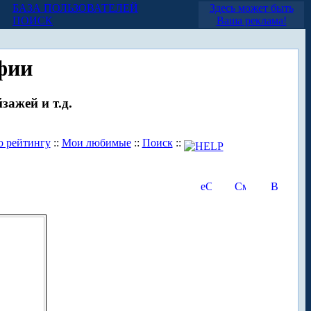
БАЗА ПОЛЬЗОВАТЕЛЕЙ
Здесь может быть
ПОИСК
Ваша реклама!
фии
зажей и т.д.
о рейтингу
::
Мои любимые
::
Поиск
::