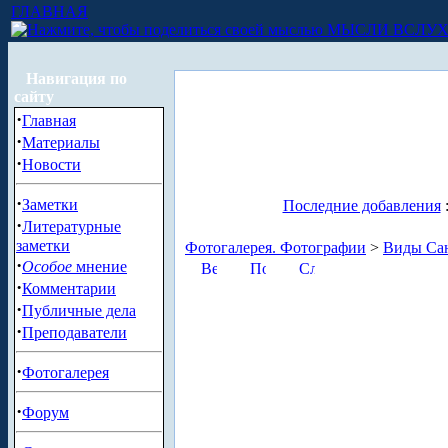
ГЛАВНАЯ
МЫСЛИ ВСЛУ
Навигация по
сайту
·
Главная
·
Материалы
·
Новости
·
Заметки
Последние добавления
·
Литературные
заметки
Фотогалерея. Фотографии
>
Виды Сан
·
Особое
мнение
·
Комментарии
·
Публичные дела
·
Преподаватели
·
Фотогалерея
·
Форум