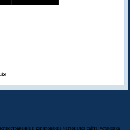
uke
аспространение и копирование материалов сайта; установка