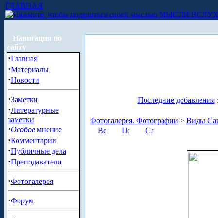
ГЛАВНАЯ
МЫСЛИ ВСЛУ
Навигация по
сайту
·
Главная
·
Материалы
·
Новости
·
Заметки
Последние добавления
·
Литературные
заметки
Фотогалерея. Фотографии
>
Виды Сан
·
Особое
мнение
·
Комментарии
·
Публичные дела
·
Преподаватели
·
Фотогалерея
·
Форум