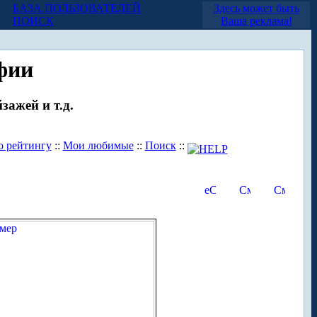
БАЗА ПОЛЬЗОВАТЕЛЕЙ
Здесь может быть
ПОИСК
Ваша реклама!
фии
зажей и т.д.
о рейтингу
::
Мои любимые
::
Поиск
::