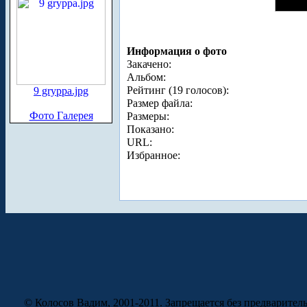
Информация о фото
Закачено:
Альбом:
Рейтинг (19 голосов):
9 gryppa.jpg
Размер файла:
Фото Галерея
Размеры:
Показано:
URL:
Избранное:
© Колосов Вадим, 2001-2011. Запрещается без предварител