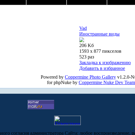
Vad
Иностранные виды
206 Kб
1593 x 877 пикселов
523 раз
Закладка к изображению
Добавить в избранное
Powered by
Coppermine Photo Gallery
v1.2.0-N
for phpNuke by
Coppermine Nuke Dev Team
ьного согласия администратора Сайта: любое воспроизведение, р