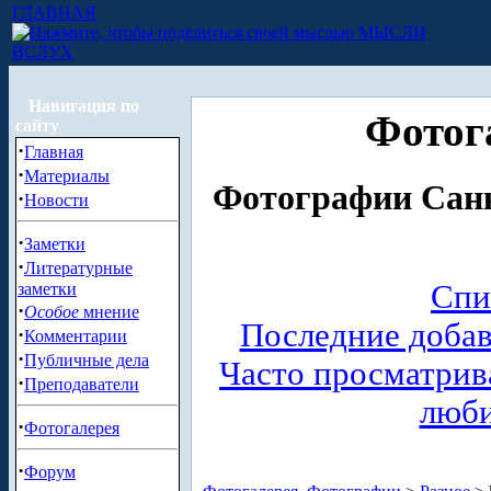
ГЛАВНАЯ
МЫСЛИ
ВСЛУХ
Навигация по
Фотог
сайту
·
Главная
·
Материалы
Фотографии Санк
·
Новости
·
Заметки
·
Литературные
Спи
заметки
·
Особое
мнение
Последние доба
·
Комментарии
·
Публичные дела
Часто просматри
·
Преподаватели
люб
·
Фотогалерея
·
Форум