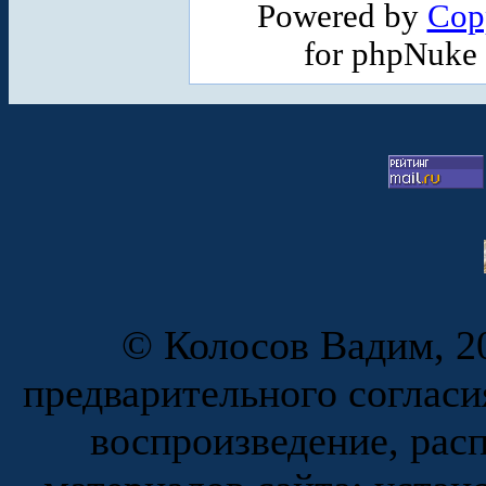
Powered by
Cop
for phpNuke
© Колосов Вадим, 20
предварительного согласи
воспроизведение, рас