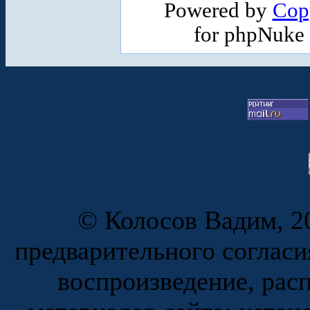
Powered by
Cop
for phpNuke
© Колосов Вадим, 20
предварительного согласи
воспроизведение, рас