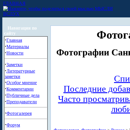
ГЛАВНАЯ
МЫСЛИ
ВСЛУХ
Навигация по
Фотог
сайту
·
Главная
·
Материалы
Фотографии Санк
·
Новости
·
Заметки
·
Литературные
Спи
заметки
·
Особое
мнение
Последние доба
·
Комментарии
·
Публичные дела
Часто просматри
·
Преподаватели
люб
·
Фотогалерея
·
Форум