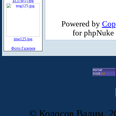
a1378[1].jpg
Powered by
Cop
for phpNuke
img125.jpg
Фото Галерея
© Колосов Вадим, 20