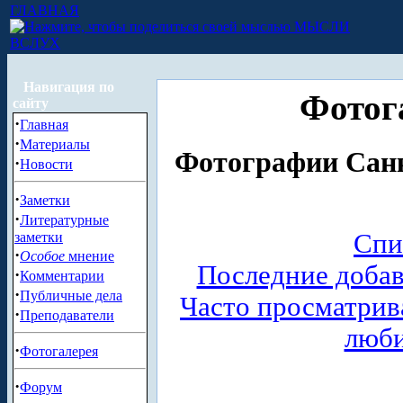
ГЛАВНАЯ
МЫСЛИ
ВСЛУХ
Навигация по
Фотог
сайту
·
Главная
·
Материалы
Фотографии Санк
·
Новости
·
Заметки
·
Литературные
Спи
заметки
·
Особое
мнение
Последние доба
·
Комментарии
·
Публичные дела
Часто просматри
·
Преподаватели
люб
·
Фотогалерея
·
Форум