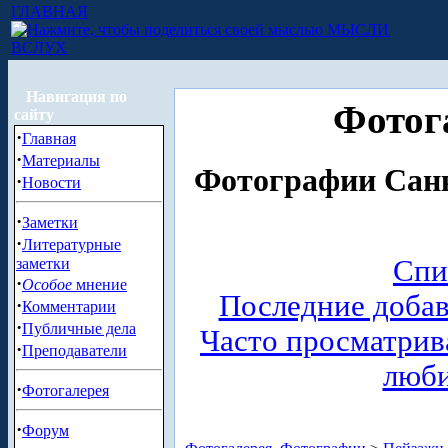
ГЛАВНАЯ
МЫСЛИ
ВСЛУХ
Навигация по
Фотог
сайту
·
Главная
·
Материалы
Фотографии Санк
·
Новости
·
Заметки
·
Литературные
Спи
заметки
·
Особое
мнение
Последние доба
·
Комментарии
·
Публичные дела
Часто просматри
·
Преподаватели
люб
·
Фотогалерея
·
Форум