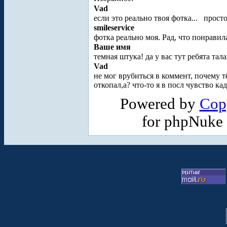
Vad
если это реально твоя фотка...
прост
smileservice
фотка реально моя. Рад, что понрави
Ваше имя
темная штука! да у вас тут ребята тал
Vad
не мог врубиться в коммент, почему 
откопал,а? что-то я в посл чувство кад
Powered by
Cop
for phpNuke