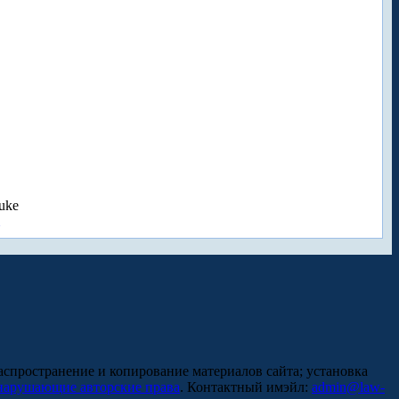
uke
аспространение и копирование материалов сайта; установка
нарушающие авторские права
. Контактный имэйл:
admin@law-