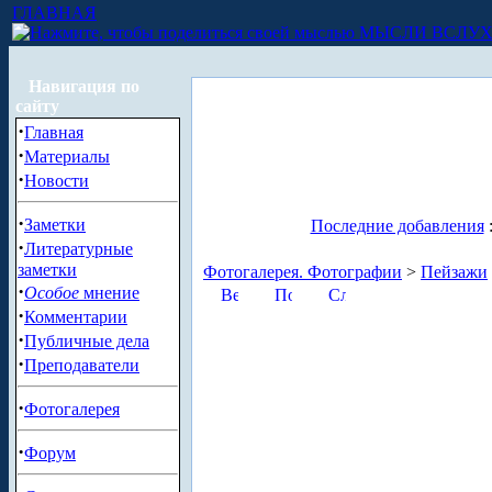
ГЛАВНАЯ
МЫСЛИ ВСЛУ
Навигация по
сайту
·
Главная
·
Материалы
·
Новости
·
Заметки
Последние добавления
·
Литературные
заметки
Фотогалерея. Фотографии
>
Пейзажи
·
Особое
мнение
·
Комментарии
·
Публичные дела
·
Преподаватели
·
Фотогалерея
·
Форум