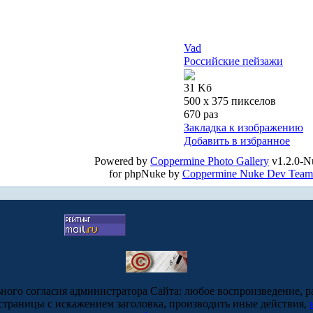
Vad
Российские пейзажи
31 Kб
500 x 375 пикселов
670 раз
Закладка к изображению
Добавить в избранное
Powered by
Coppermine Photo Gallery
v1.2.0-N
for phpNuke by
Coppermine Nuke Dev Team
ьного согласия администратора Сайта: любое воспроизведение, р
-страницы с искажением заголовка, производить иные действия,