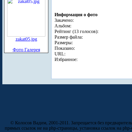
Информация о фото
Закачено:
Альбом:
Рейтинг (13 голосов):
Размер файла:
zakat05.jpg
Размеры:
Показано:
Фото Галерея
URL:
Избранное:
© Колосов Вадим, 2001-2011. Запрещается без предварител
прямых ссылок не на php-страницы, установка ссылок на php