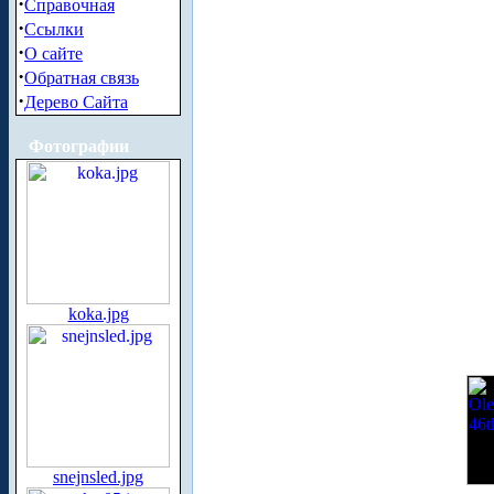
·
Справочная
·
Ссылки
·
О сайте
·
Обратная связь
·
Дерево Сайта
Фотографии
koka.jpg
snejnsled.jpg