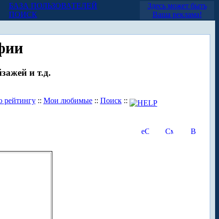
БАЗА ПОЛЬЗОВАТЕЛЕЙ
Здесь может быть
ПОИСК
Ваша реклама!
фии
зажей и т.д.
о рейтингу
::
Мои любимые
::
Поиск
::