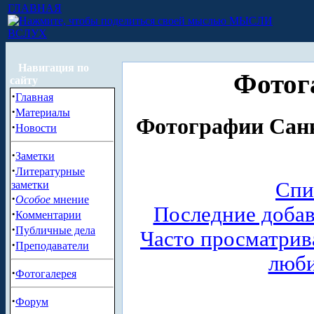
ГЛАВНАЯ
МЫСЛИ
ВСЛУХ
Навигация по
Фотог
сайту
·
Главная
·
Материалы
Фотографии Санк
·
Новости
·
Заметки
·
Литературные
Спи
заметки
·
Особое
мнение
Последние доба
·
Комментарии
·
Публичные дела
Часто просматри
·
Преподаватели
люб
·
Фотогалерея
·
Форум