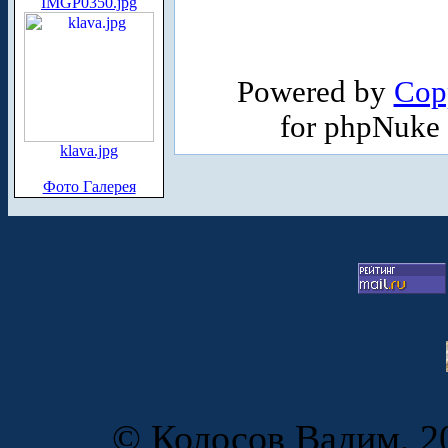
IMGP0350.jpg
Powered by
Cop
for phpNuke
klava.jpg
Фото Галерея
© Колосов Вадим, 20