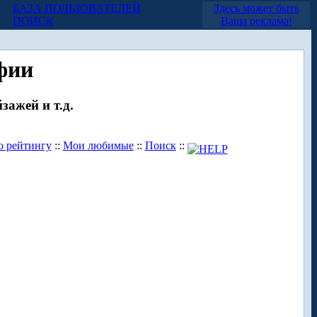
БАЗА ПОЛЬЗОВАТЕЛЕЙ
Здесь может быть
ПОИСК
Ваша реклама!
фии
зажей и т.д.
о рейтингу
::
Мои любимые
::
Поиск
::