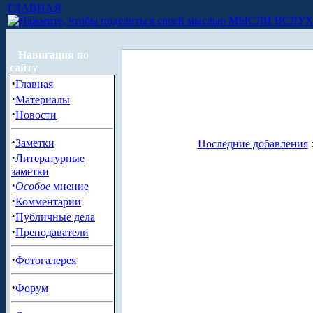
ГЛАВНАЯ
МЫСЛИ ВСЛУ
Навигация по
сайту
·
Главная
·
Материалы
·
Новости
·
Заметки
Последние добавления
·
Литературные
заметки
·
Особое
мнение
·
Комментарии
·
Публичные дела
·
Преподаватели
·
Фотогалерея
·
Форум