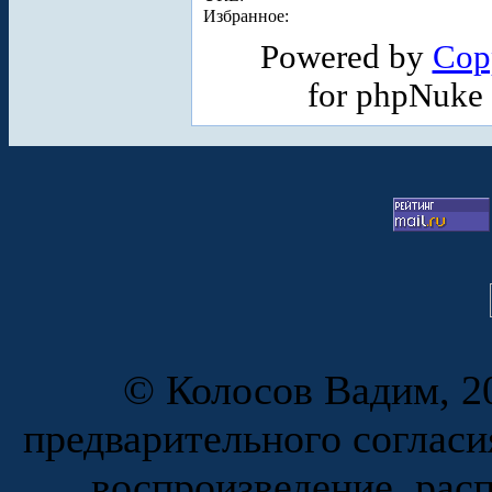
Избранное:
Powered by
Cop
for phpNuke
© Колосов Вадим, 20
предварительного согласи
воспроизведение, рас