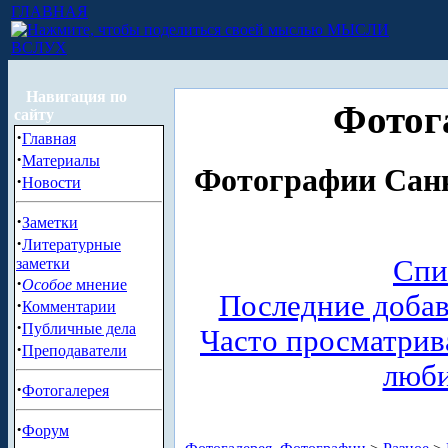
ГЛАВНАЯ
МЫСЛИ
ВСЛУХ
Навигация по
Фотог
сайту
·
Главная
·
Материалы
Фотографии Санк
·
Новости
·
Заметки
·
Литературные
Спи
заметки
·
Особое
мнение
Последние доба
·
Комментарии
·
Публичные дела
Часто просматри
·
Преподаватели
люб
·
Фотогалерея
·
Форум