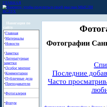
ГЛАВНАЯ
МЫСЛИ
ВСЛУХ
Навигация по
Фотог
сайту
·
Главная
·
Материалы
Фотографии Санк
·
Новости
·
Заметки
·
Литературные
Спи
заметки
·
Особое
мнение
Последние доба
·
Комментарии
·
Публичные дела
Часто просматри
·
Преподаватели
люб
·
Фотогалерея
·
Форум