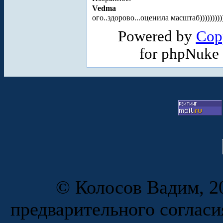
Vedma
ого..здорово...оценила масштаб))))))))))
Powered by
Cop
for phpNuke
© Колосов Вадим, 20
предварительного согласи