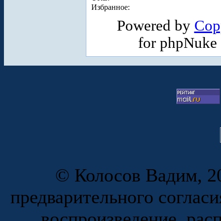
Избранное:
Powered by
Cop
for phpNuke
© Колосов Вадим, 20
предварительного согласи
воспроизведение, рас