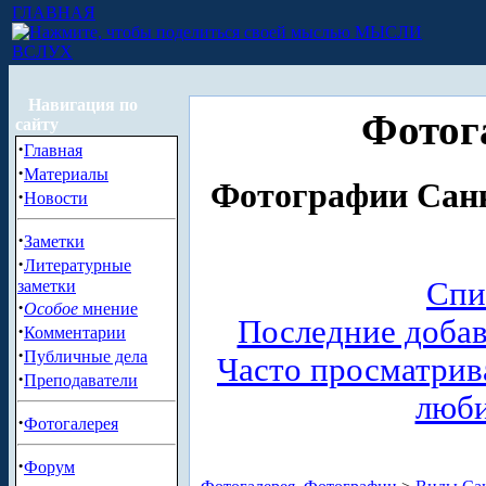
ГЛАВНАЯ
МЫСЛИ
ВСЛУХ
Навигация по
Фотог
сайту
·
Главная
·
Материалы
Фотографии Санк
·
Новости
·
Заметки
·
Литературные
Спи
заметки
·
Особое
мнение
Последние доба
·
Комментарии
·
Публичные дела
Часто просматри
·
Преподаватели
люб
·
Фотогалерея
·
Форум