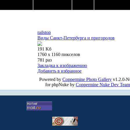
railstop
Виды Санкт-Петербурга и пригородов
191 Kб
1760 x 1160 пикселов
781 раз
Закладка к изображению
Добавить в избранное
Powered by
Coppermine Photo Gallery
v1.2.0-N
for phpNuke by
Coppermine Nuke Dev Team