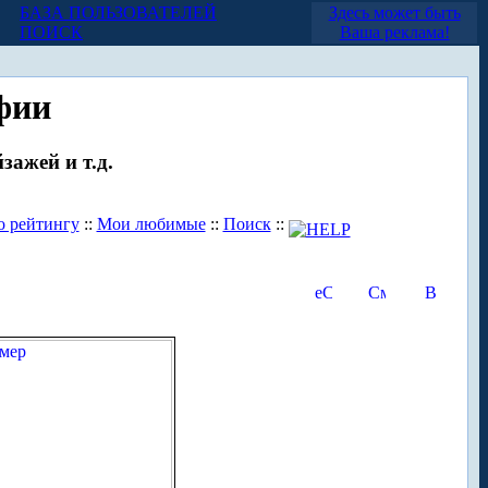
БАЗА ПОЛЬЗОВАТЕЛЕЙ
Здесь может быть
ПОИСК
Ваша реклама!
фии
зажей и т.д.
о рейтингу
::
Мои любимые
::
Поиск
::