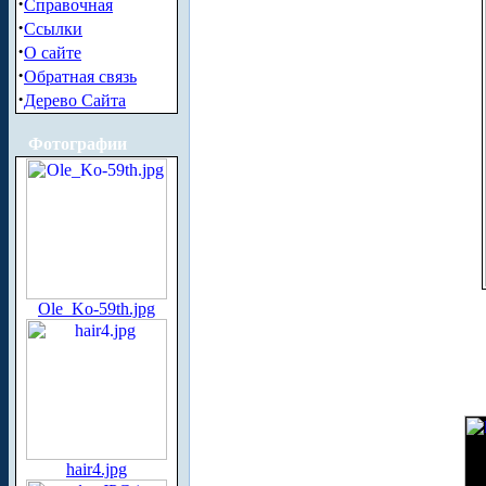
·
Справочная
·
Ссылки
·
О сайте
·
Обратная связь
·
Дерево Сайта
Фотографии
Ole_Ko-59th.jpg
hair4.jpg