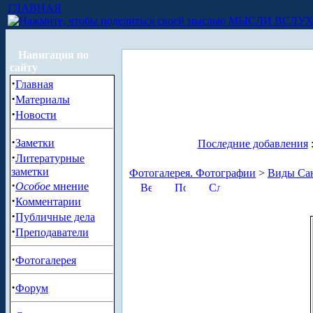
ГЛАВНАЯ
МЫСЛИ ВСЛУ
Навигация по
сайту
·
Главная
·
Материалы
·
Новости
·
Заметки
Последние добавления
·
Литературные
заметки
Фотогалерея. Фотографии
>
Виды Сан
·
Особое
мнение
·
Комментарии
·
Публичные дела
·
Преподаватели
·
Фотогалерея
·
Форум